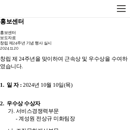
홍보센터
홍보센터
보도자료
창립 제24주년 기념 행사 실시
2024.11.20
창립 제
24
주년을 맞이하여 근속상 및 우수상을 수여하
였습니다
.
1.
일 자
:
2024
년
10
월
10
일
(
목
)
2.
우수상 수상자
가
.
서비스경쟁력부문
-
계성원
전상규
미화팀장