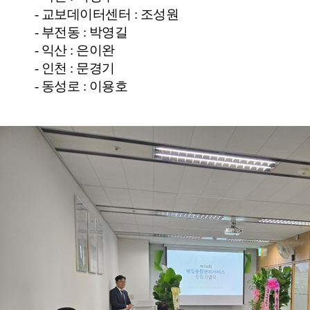
-
교보데이터센터
:
조성원
-
부전동
:
박영길
-
익산
:
은이완
-
인천
:
문경기
-
동성로
:
이용호