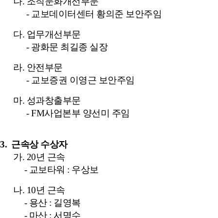
나
.
조직문화개선부문
-
교보데이터센터
황의준
보안주임
다
.
업무개선부문
-
광화문
최길종
실장
라
.
안전부문
-
교보증권 이영근 보안주임
마
.
성과창출부문
-
FM
사업본부 양선미 주임
3.
근속상 수상자
가
. 20
년 근속
-
교보타워
:
우상보
나
. 10
년 근속
-
용산
:
길영복
-
마산
:
서명수